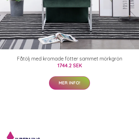
Fåtölj med kromade fötter sammet mörkgrön
1744.2 SEK
MER INFO!