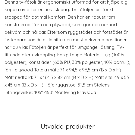
Denna tv-fåtölj är ergonomiskt utformad för att hjälpa dig
koppla av efter en hektisk dag. Tv-fåtöljen är tjockt
stoppad för optimal komfort. Den har en robust ram
konstruerad i järn och plywood, som gör den oerhört
bekväm och hållbar. Eftersom ryggstödet och fotstödet är
justerbara kan du alltid hitta den mest bekväma positionen
när du vilar. Fåtöljen är perfekt för umgänge, läsning, TV-
tittande eller avkoppling. Färg: Taupe Material: Tyg (100%
polyester), konstläder (60% PU, 30% polyester, 10% bomull),
järn, plywood Totala mått: 71 x 94,5 x 96,5 cm (B x D x H)
Mått nedfälld: 71 x 164,5 x 82 cm (B x D x H) Mått sits: 49 x 53
x 45 cm (B x D x H) Höjd ryggstöd: 51,5 cm Stolens
lutningsvinkel: 105° -150° Montering krävs: Ja
Utvalda produkter