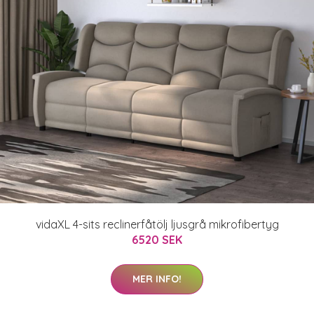
vidaXL 4-sits reclinerfåtölj ljusgrå mikrofibertyg
6520 SEK
MER INFO!