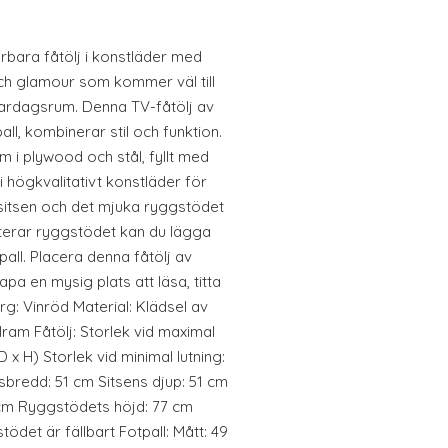
erbara fåtölj i konstläder med
och glamour som kommer väl till
 vardagsrum. Denna TV-fåtölj av
ll, kombinerar stil och funktion.
 i plywood och stål, fyllt med
 högkvalitativt konstläder för
sitsen och det mjuka ryggstödet
terar ryggstödet kan du lägga
all. Placera denna fåtölj av
apa en mysig plats att läsa, titta
rg: Vinröd Material: Klädsel av
ram Fåtölj: Storlek vid maximal
D x H) Storlek vid minimal lutning:
tsbredd: 51 cm Sitsens djup: 51 cm
 cm Ryggstödets höjd: 77 cm
det är fällbart Fotpall: Mått: 49