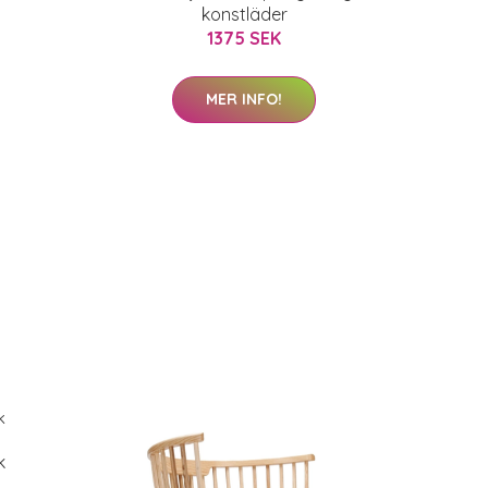
konstläder
1375 SEK
MER INFO!
k