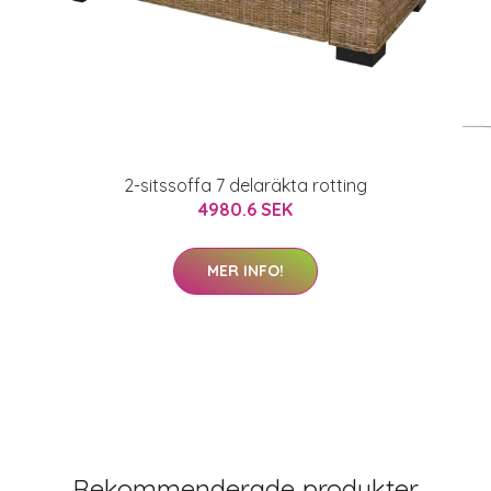
2-sitssoffa 7 delaräkta rotting
4980.6 SEK
MER INFO!
Rekommenderade produkter