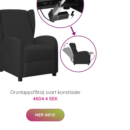
Öronlappsfåtölj svart konstläder
4604.4 SEK
MER INFO!