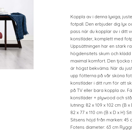
Koppla av i denna lyxiga, just
fotpall. Den erbjuder dig lyx 
pass när du kopplar av i ditt
konstläder, komplett med fotpa
Uppsättningen har en stark ram
högdensitets skum och klädd i
maximal komfort. Den tjocka 
är högst bekväma. När du jus
upp fötterna på vår sköna fotp
konstläder i ditt rum för att sk
på TV eller bara koppla av. Fä
konstläder + plywood och stål
lutning: 82 x 109 x 102 cm (B x 
82 x 77 x 110 cm (B x D x H) Si
Sitsens höjd från marken: 45
Fotens diameter: 63 cm Ryggstö