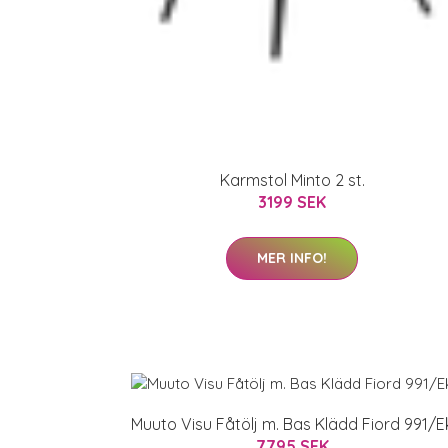
Karmstol Minto 2 st.
3199 SEK
MER INFO!
Muuto Visu Fåtölj m. Bas Klädd Fiord 991/E
7795 SEK