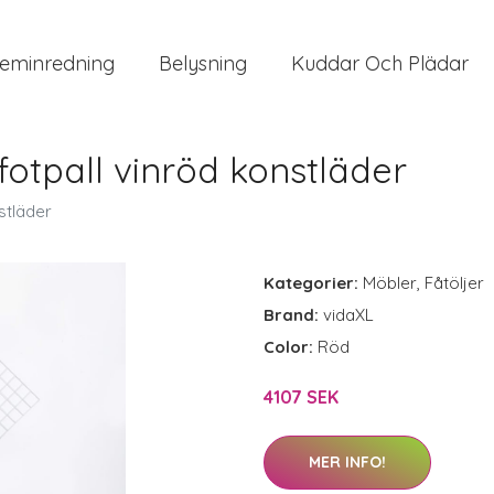
eminredning
Belysning
Kuddar Och Plädar
fotpall vinröd konstläder
stläder
Kategorier:
Möbler
,
Fåtöljer
Brand:
vidaXL
Color:
Röd
4107 SEK
MER INFO!