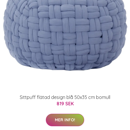
Sittpuff flätad design blå 50x35 cm bomull
819 SEK
MER INFO!