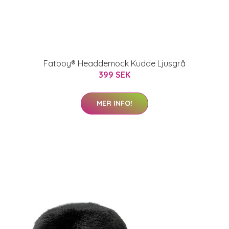
Fatboy® Headdemock Kudde Ljusgrå
399 SEK
MER INFO!