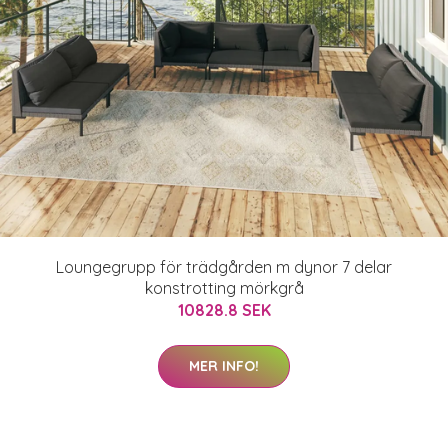
Loungegrupp för trädgården m dynor 7 delar
konstrotting mörkgrå
10828.8 SEK
MER INFO!