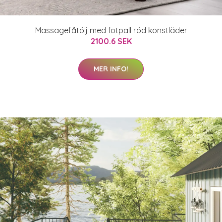
Massagefåtölj med fotpall röd konstläder
2100.6 SEK
MER INFO!