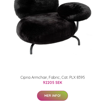
Cipria Armchair, Fabric, Cat. PLX 8395
92205 SEK
MER INFO!