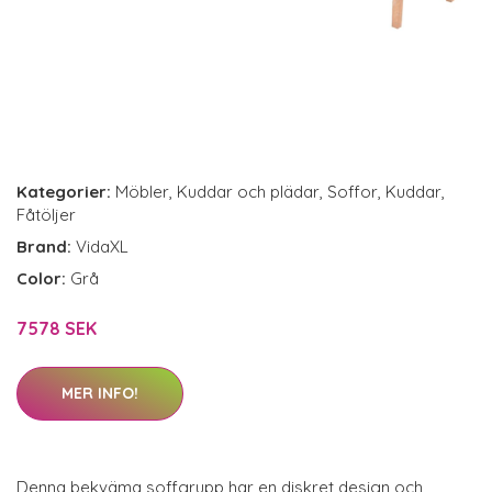
Kategorier:
Möbler
,
Kuddar och plädar
,
Soffor
,
Kuddar
,
Fåtöljer
Brand:
VidaXL
Color:
Grå
7578 SEK
MER INFO!
Denna bekväma soffgrupp har en diskret design och