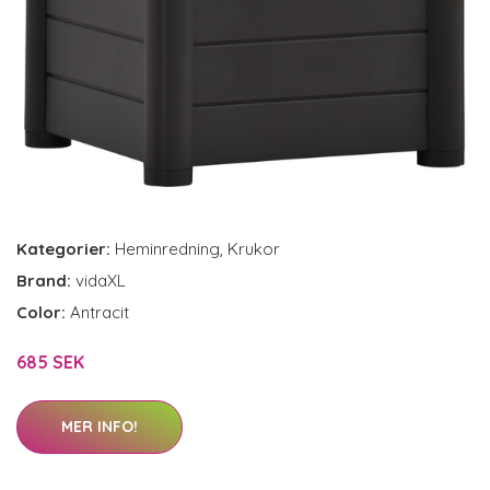
Kategorier:
Heminredning
,
Krukor
Brand:
vidaXL
Color:
Antracit
685 SEK
MER INFO!