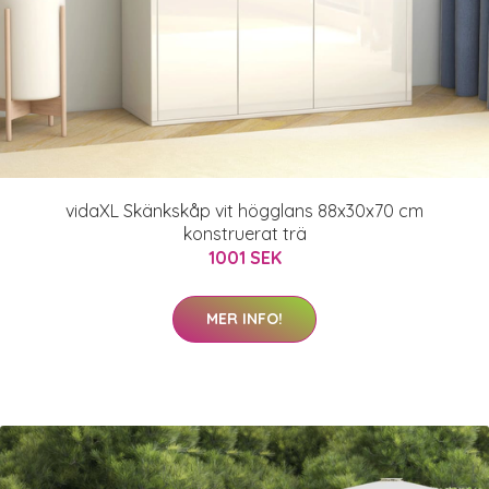
vidaXL Skänkskåp vit högglans 88x30x70 cm
konstruerat trä
1001 SEK
MER INFO!