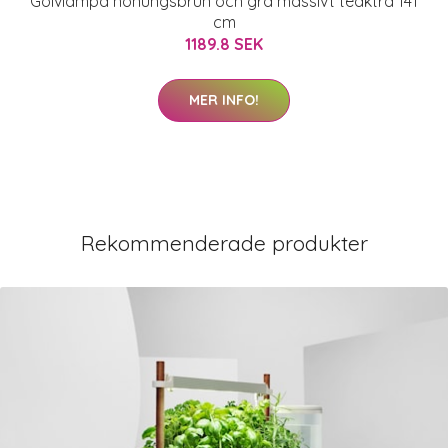
Golvlampa honungsbrun och grå massivt teakträ 141
cm
1189.8 SEK
MER INFO!
Rekommenderade produkter