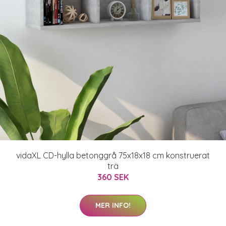
vidaXL CD-hylla betonggrå 75x18x18 cm konstruerat
trä
360 SEK
MER INFO!