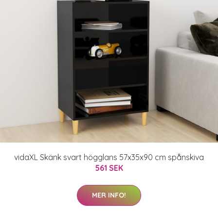
vidaXL Skänk svart högglans 57x35x90 cm spånskiva
561 SEK
MER INFO!