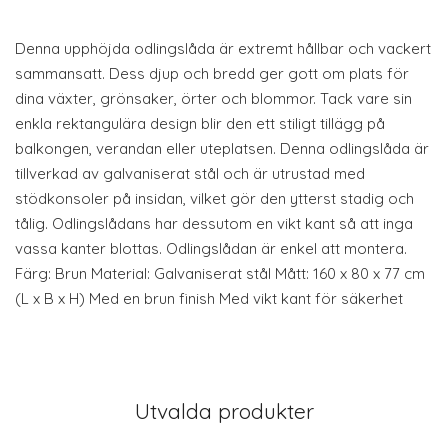
Denna upphöjda odlingslåda är extremt hållbar och vackert
sammansatt. Dess djup och bredd ger gott om plats för
dina växter, grönsaker, örter och blommor. Tack vare sin
enkla rektangulära design blir den ett stiligt tillägg på
balkongen, verandan eller uteplatsen. Denna odlingslåda är
tillverkad av galvaniserat stål och är utrustad med
stödkonsoler på insidan, vilket gör den ytterst stadig och
tålig. Odlingslådans har dessutom en vikt kant så att inga
vassa kanter blottas. Odlingslådan är enkel att montera.
Färg: Brun Material: Galvaniserat stål Mått: 160 x 80 x 77 cm
(L x B x H) Med en brun finish Med vikt kant för säkerhet
Utvalda produkter