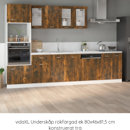
vidaXL Underskåp rökfärgad ek 80x46x81,5 cm
konstruerat trä