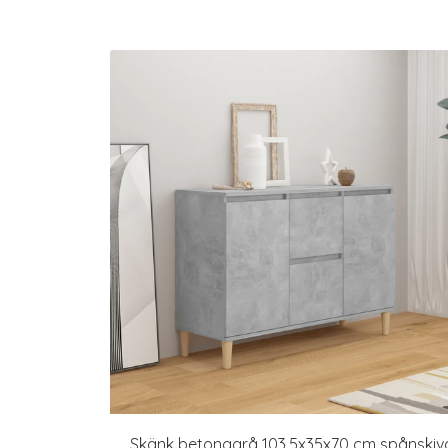
Skänk betonggrå 103,5x35x70 cm spånskiv