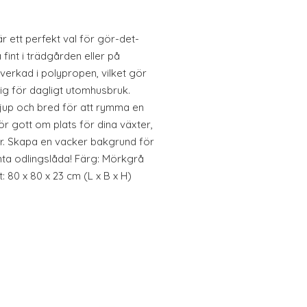
 ett perfekt val för gör-det-
 fint i trädgården eller på
lverkad i polypropen, vilket gör
lig för dagligt utomhusbruk.
 djup och bred för att rymma en
r gott om plats för dina växter,
r. Skapa en vacker bakgrund för
ta odlingslåda! Färg: Mörkgrå
: 80 x 80 x 23 cm (L x B x H)