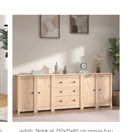
a
vidaXL Skänk vit 230x35x80 cm massiv furu