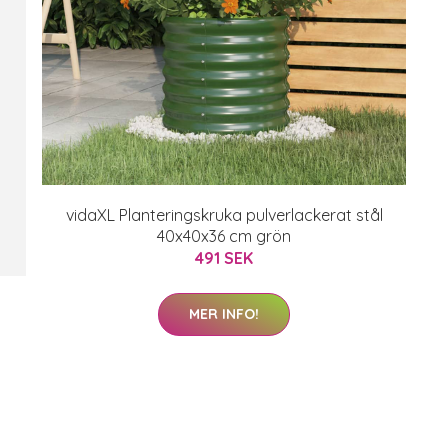
vidaXL Planteringskruka pulverlackerat stål
40x40x36 cm grön
491 SEK
MER INFO!