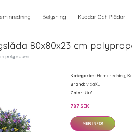
eminredning
Belysning
Kuddar Och Plädar
ngslåda 80x80x23 cm polypro
cm polypropen
Kategorier:
Heminredning
,
Kr
Brand:
vidaXL
Color:
Grå
787 SEK
MER INFO!