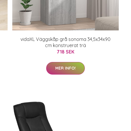
t
vidaXL Väggskåp grå sonoma 34,5x34x90
cm konstruerat trä
718 SEK
MER INFO!