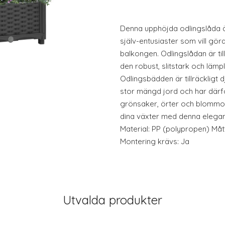
Denna upphöjda odlingslåda är
själv-entusiaster som vill göra
balkongen. Odlingslådan är til
den robust, slitstark och lämp
Odlingsbädden är tillräckligt
stor mängd jord och har därfö
grönsaker, örter och blommo
dina växter med denna elegan
Material: PP (polypropen) Mått
Montering krävs: Ja
Utvalda produkter