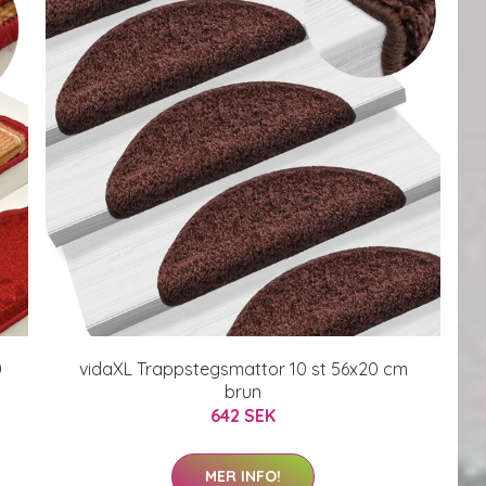
0
vidaXL Trappstegsmattor 10 st 56x20 cm
brun
642 SEK
MER INFO!