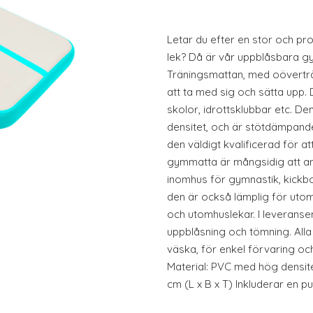
Letar du efter en stor och pro
lek? Då är vår uppblåsbara gy
Träningsmattan, med oöverträf
att ta med sig och sätta upp.
skolor, idrottsklubbar etc. De
densitet, och är stötdämpande,
den väldigt kvalificerad för a
gymmatta är mångsidig att a
inomhus för gymnastik, kickbo
den är också lämplig för ut
och utomhuslekar. I leveranse
uppblåsning och tömning. Alla
väska, för enkel förvaring oc
Material: PVC med hög densite
cm (L x B x T) Inkluderar en 