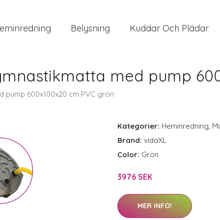
eminredning
Belysning
Kuddar Och Plädar
ymnastikmatta med pump 60
ed pump 600x100x20 cm PVC grön
Kategorier:
Heminredning
,
Ma
Brand:
vidaXL
Color:
Grön
3976 SEK
MER INFO!