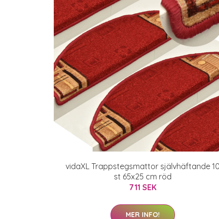
vidaXL Trappstegsmattor självhäftande 1
st 65x25 cm röd
711 SEK
MER INFO!