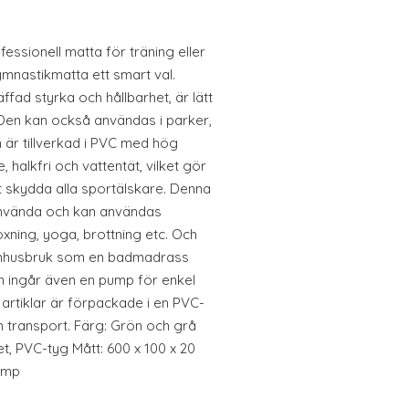
fessionell matta för träning eller
mnastikmatta ett smart val.
fad styrka och hållbarhet, är lätt
 Den kan också användas i parker,
n är tillverkad i PVC med hög
 halkfri och vattentät, vilket gör
tt skydda alla sportälskare. Denna
nvända och kan användas
xning, yoga, brottning etc. Och
omhusbruk som en badmadrass
n ingår även en pump för enkel
 artiklar är förpackade i en PVC-
h transport. Färg: Grön och grå
t, PVC-tyg Mått: 600 x 100 x 20
pump