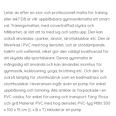
Letar du efter en stor och professionell matta för träning
eller lek? Då är vår uppblåsbara gymnastikmatta ett smart
val. Träningsmattan, med oöverträffad styrka och
hållbarhet, är lätt att ta med sig och sätta upp. Den kan
också användas i parker, skolor, idrottsklubbar etc. Den är
tillverkad i PVC med hög densitet, och är stötdämpande,
halkfri och vattentät, vilket gör den väldigt kvalificerad för
att skydda alla sportälskare. Denna gymmatta är
mångsidig att använda och kan användas inomhus för
gymnastik, kickboxning, yoga, brottning etc. Och den är
också lämplig för utomhusbruk som en badmadrass och
utomhuslekar. I leveransen ingår även en pump för enkel
uppblåsning och tömning. Alla artiklar är förpackade i en
PVC-väska, för enkel förvaring och transport. Färg: Rosa
och grå Material: PVC med hög densitet, PVC-tyg Mått: 500
x 100 x 15 cm (L x B x T) Inkluderar en pump