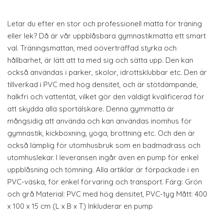
Letar du efter en stor och professionell matta för träning
eller lek? Då är vår uppblåsbara gymnastikmatta ett smart
val. Träningsmattan, med oöverträffad styrka och
hållbarhet, är lätt att ta med sig och sätta upp. Den kan
också användas i parker, skolor, idrottsklubbar etc. Den är
tillverkad i PVC med hög densitet, och är stötdämpande,
halkfri och vattentät, vilket gör den väldigt kvalificerad för
att skydda alla sportälskare. Denna gymmatta är
mångsidig att använda och kan användas inomhus för
gymnastik, kickboxning, yoga, brottning etc. Och den är
också lämplig för utomhusbruk som en badmadrass och
utomhuslekar. I leveransen ingår även en pump för enkel
uppblåsning och tömning. Alla artiklar är förpackade i en
PVC-väska, för enkel förvaring och transport. Färg: Grön
och grå Material: PVC med hög densitet, PVC-tyg Mått: 400
x 100 x 15 cm (L x B x T) Inkluderar en pump