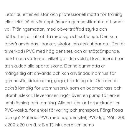
Letar du efter en stor och professionell matta för träning
eller lek? Då är vår uppblåsbara gymnastikmatta ett smart
val. Träningsmattan, med oöverträffad styrka och
hållbarhet, är lätt att ta med sig och sätta upp. Den kan
också användas i parker, skolor, idrottsklubbar etc. Den är
tillverkad i PVC med hög densitet, och är stötdämpande,
halkfri och vattentät, vilket gör den väldigt kvalificerad för
att skydda alla sportälskare. Denna gymmatta är
mångsidig att använda och kan användas inomhus för
gymnastik, kickboxning, yoga, brottning etc. Och den är
också lämplig för utomhusbruk som en badmadrass och
utomhuslekar. I leveransen ingår även en pump för enkel
uppblåsning och tömning. Alla artiklar är förpackade i en
PVC-väska, för enkel förvaring och transport. Färg: Rosa
och grå Material: PVC med hög densitet, PVC-tyg Mått: 200
x 200 x 20 cm (L x B x T) Inkluderar en pump