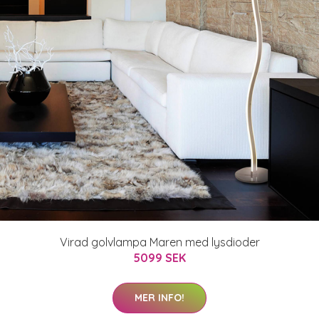
Virad golvlampa Maren med lysdioder
5099 SEK
MER INFO!