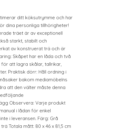
timerar ditt köksutrymme och har
 dina personliga tillhörigheter!
erade träet är av exceptionell
kså starkt, stabilt och
verkat av konstruerat trä och är
aring: Skåpet har en låda och två
för att lagra skålar, tallrikar,
. Praktisk dörr: Håll ordning i
småsaker bakom mediamöbelns
ndra att den välter måste denna
edföljande
ägg Observera: Varje produkt
anual i lådan för enkel
nte i leveransen. Färg: Grå
rä Totala mått: 80 x 46 x 81,5 cm