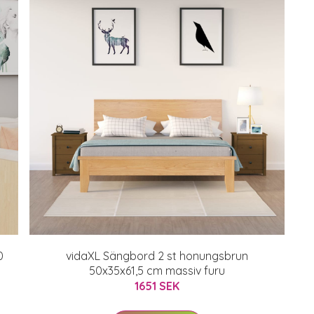
0
vidaXL Sängbord 2 st honungsbrun
50x35x61,5 cm massiv furu
1651 SEK