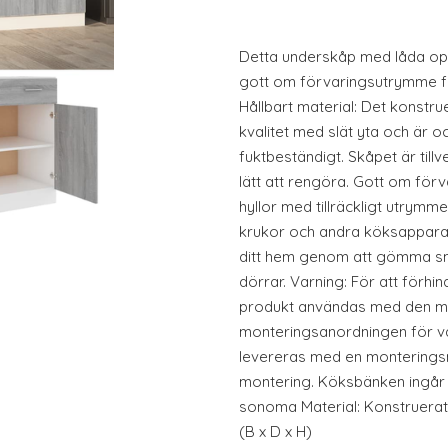
Detta underskåp med låda op
gott om förvaringsutrymme för
Hållbart material: Det konstru
kvalitet med slät yta och är oc
fuktbeständigt. Skåpet är till
lätt att rengöra. Gott om förv
hyllor med tillräckligt utrymme 
krukor och andra köksapparater
ditt hem genom att gömma 
dörrar. Varning: För att förhi
produkt användas med den m
monteringsanordningen för v
levereras med en monteringsm
montering. Köksbänken ingår i
sonoma Material: Konstruerat t
(B x D x H)