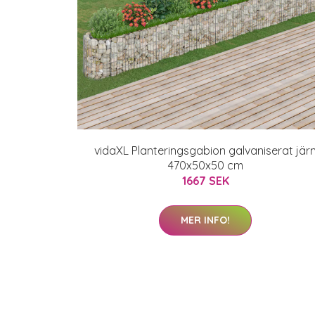
vidaXL Planteringsgabion galvaniserat jär
470x50x50 cm
1667 SEK
MER INFO!