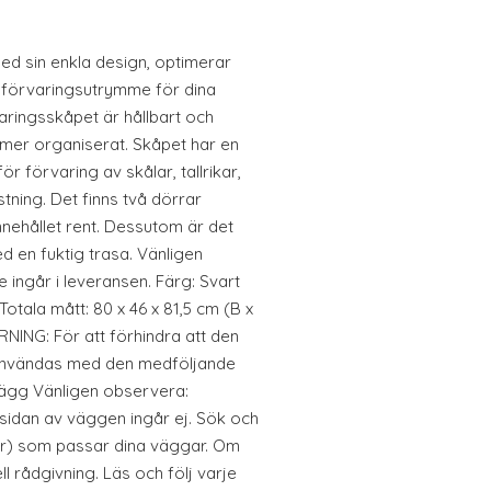
ed sin enkla design, optimerar
 förvaringsutrymme för dina
varingsskåpet är hållbart och
ök mer organiserat. Skåpet har en
ör förvaring av skålar, tallrikar,
tning. Det finns två dörrar
innehållet rent. Dessutom är det
d en fuktig trasa. Vänligen
 ingår i leveransen. Färg: Svart
otala mått: 80 x 46 x 81,5 cm (B x
RNING: För att förhindra att den
användas med den medföljande
ägg Vänligen observera:
nsidan av väggen ingår ej. Sök och
ar) som passar dina väggar. Om
l rådgivning. Läs och följ varje