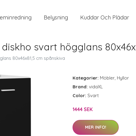
eminredning
Belysning
Kuddar Och Plädar
 diskho svart högglans 80x46x
glans 80x46x81,5 cm spånskiva
Kategorier:
Möbler
,
Hyllor
Brand:
vidaXL
Color:
Svart
1444 SEK
MER INFO!