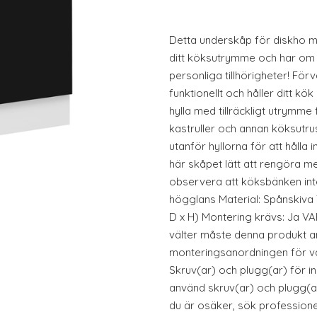
Detta underskåp för diskho m
ditt köksutrymme och har om
personliga tillhörigheter! För
funktionellt och håller ditt k
hylla med tillräckligt utrymme f
kastruller och annan köksutrus
utanför hyllorna för att hålla 
här skåpet lätt att rengöra me
observera att köksbänken inte
högglans Material: Spånskiva T
D x H) Montering krävs: Ja VA
välter måste denna produkt 
monteringsanordningen för v
Skruv(ar) och plugg(ar) för i
använd skruv(ar) och plugg(
du är osäker, sök professionel