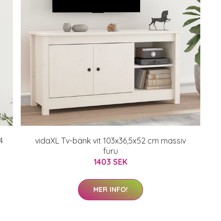
4
vidaXL Tv-bänk vit 103x36,5x52 cm massiv
furu
1403 SEK
MER INFO!