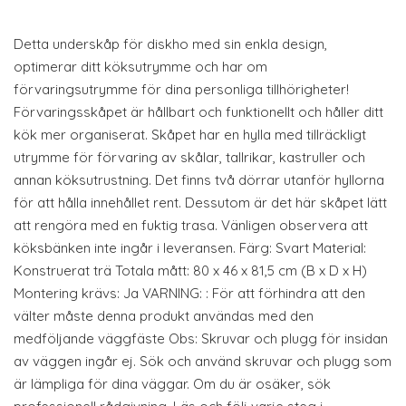
Detta underskåp för diskho med sin enkla design,
optimerar ditt köksutrymme och har om
förvaringsutrymme för dina personliga tillhörigheter!
Förvaringsskåpet är hållbart och funktionellt och håller ditt
kök mer organiserat. Skåpet har en hylla med tillräckligt
utrymme för förvaring av skålar, tallrikar, kastruller och
annan köksutrustning. Det finns två dörrar utanför hyllorna
för att hålla innehållet rent. Dessutom är det här skåpet lätt
att rengöra med en fuktig trasa. Vänligen observera att
köksbänken inte ingår i leveransen. Färg: Svart Material:
Konstruerat trä Totala mått: 80 x 46 x 81,5 cm (B x D x H)
Montering krävs: Ja VARNING: : För att förhindra att den
välter måste denna produkt användas med den
medföljande väggfäste Obs: Skruvar och plugg för insidan
av väggen ingår ej. Sök och använd skruvar och plugg som
är lämpliga för dina väggar. Om du är osäker, sök