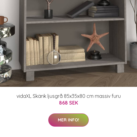
vidaXL Skänk ljusgrå 85x35x80 cm massiv furu
868 SEK
MER INFO!