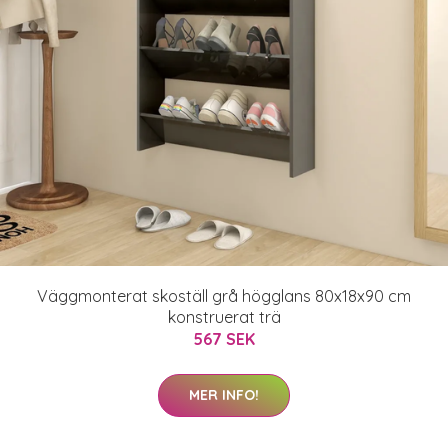
Väggmonterat skoställ grå högglans 80x18x90 cm
konstruerat trä
567 SEK
MER INFO!