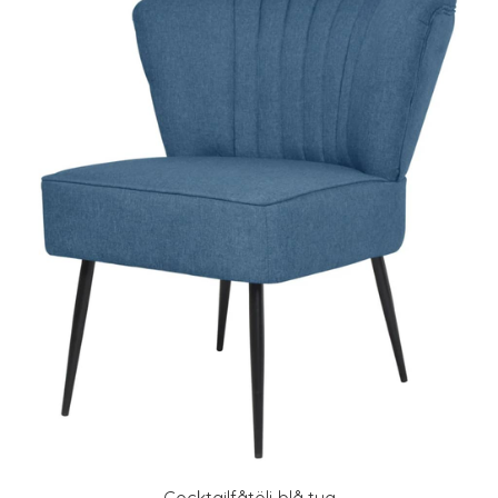
Cocktailfåtölj blå tyg