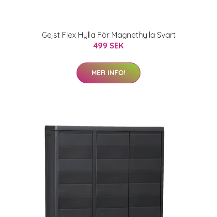
Gejst Flex Hylla För Magnethylla Svart
499 SEK
MER INFO!