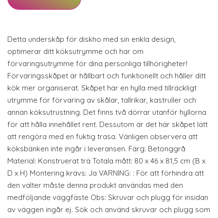
Detta underskåp för diskho med sin enkla design,
optimerar ditt köksutrymme och har om
förvaringsutrymme för dina personliga tillhörigheter!
Förvaringsskåpet är hållbart och funktionellt och håller ditt
kök mer organiserat. Skåpet har en hylla med tillräckligt
utrymme för förvaring av skålar, tallrikar, kastruller och
annan köksutrustning. Det finns två dörrar utanför hyllorna
för att hålla innehållet rent. Dessutom är det här skåpet lätt
att rengöra med en fuktig trasa. Vänligen observera att
köksbänken inte ingår i leveransen. Färg: Betonggrå
Material: Konstruerat trä Totala mått: 80 x 46 x 81,5 cm (B x
D x H) Montering krävs: Ja VARNING: : För att förhindra att
den välter måste denna produkt användas med den
medföljande väggfäste Obs: Skruvar och plugg för insidan
av väggen ingår ej. Sök och använd skruvar och plugg som