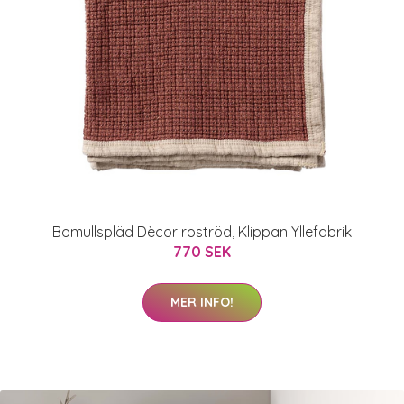
Bomullspläd Dècor roströd, Klippan Yllefabrik
770 SEK
MER INFO!