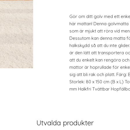
Gör om ditt golv med ett enke
här mattan! Denna golvmatta ä
som är mjukt att röra vid men
Dessutom kan denna matta fä
halkskydd så att du inte glide
är den lätt att transportera o
att du enkelt kan rengöra och 
mattor är hoprullade för enke
sig att bli rak och platt. Färg
Storlek: 80 x 150 cm (B x L) T
mm Halkfri Tvättbar Hopfällb
Utvalda produkter