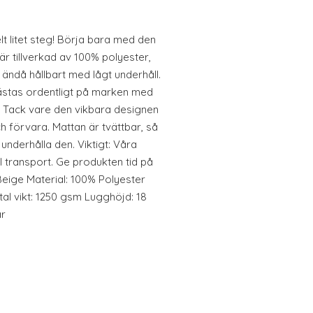
lt litet steg! Börja bara med den
r tillverkad av 100% polyester,
 ändå hållbart med lågt underhåll.
stas ordentligt på marken med
r. Tack vare den vikbara designen
ch förvara. Mattan är tvättbar, så
underhålla den. Viktigt: Våra
l transport. Ge produkten tid på
: Beige Material: 100% Polyester
otal vikt: 1250 gsm Lugghöjd: 18
ar