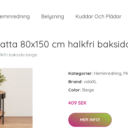
eminredning
Belysning
Kuddar Och Plädar
atta 80x150 cm halkfri baksid
kfri baksida beige
Kategorier:
Heminredning
,
Ma
Brand:
vidaXL
Color:
Beige
409 SEK
MER INFO!