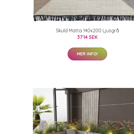
Skuld Matta 140x200 Ljusgrå
3714 SEK
MER INFO!