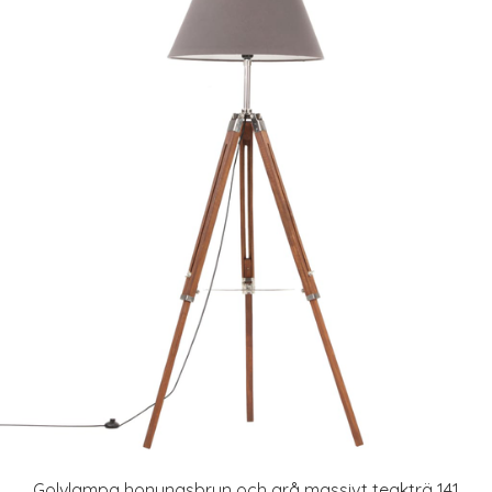
Golvlampa honungsbrun och grå massivt teakträ 141