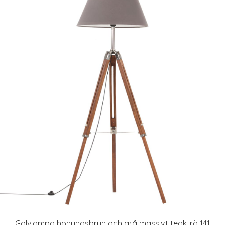
Golvlampa honungsbrun och grå massivt teakträ 141