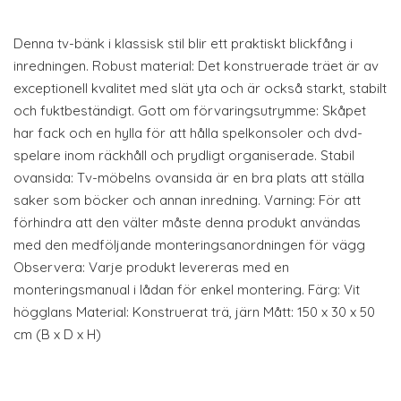
Denna tv-bänk i klassisk stil blir ett praktiskt blickfång i
inredningen. Robust material: Det konstruerade träet är av
exceptionell kvalitet med slät yta och är också starkt, stabilt
och fuktbeständigt. Gott om förvaringsutrymme: Skåpet
har fack och en hylla för att hålla spelkonsoler och dvd-
spelare inom räckhåll och prydligt organiserade. Stabil
ovansida: Tv-möbelns ovansida är en bra plats att ställa
saker som böcker och annan inredning. Varning: För att
förhindra att den välter måste denna produkt användas
med den medföljande monteringsanordningen för vägg
Observera: Varje produkt levereras med en
monteringsmanual i lådan för enkel montering. Färg: Vit
högglans Material: Konstruerat trä, järn Mått: 150 x 30 x 50
cm (B x D x H)