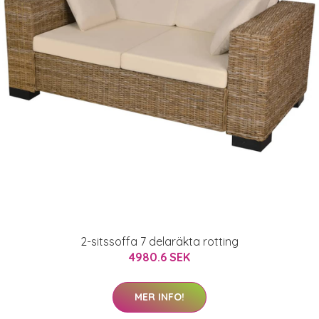
2-sitssoffa 7 delaräkta rotting
4980.6 SEK
MER INFO!