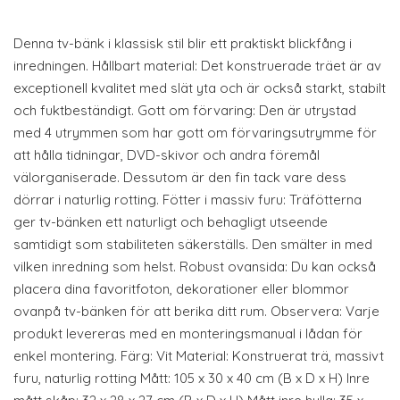
Denna tv-bänk i klassisk stil blir ett praktiskt blickfång i
inredningen. Hållbart material: Det konstruerade träet är av
exceptionell kvalitet med slät yta och är också starkt, stabilt
och fuktbeständigt. Gott om förvaring: Den är utrystad
med 4 utrymmen som har gott om förvaringsutrymme för
att hålla tidningar, DVD-skivor och andra föremål
välorganiserade. Dessutom är den fin tack vare dess
dörrar i naturlig rotting. Fötter i massiv furu: Träfötterna
ger tv-bänken ett naturligt och behagligt utseende
samtidigt som stabiliteten säkerställs. Den smälter in med
vilken inredning som helst. Robust ovansida: Du kan också
placera dina favoritfoton, dekorationer eller blommor
ovanpå tv-bänken för att berika ditt rum. Observera: Varje
produkt levereras med en monteringsmanual i lådan för
enkel montering. Färg: Vit Material: Konstruerat trä, massivt
furu, naturlig rotting Mått: 105 x 30 x 40 cm (B x D x H) Inre