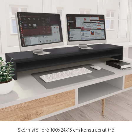
Skärmställ grå 100x24x13 cm konstruerat trä