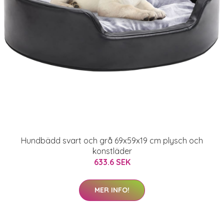
Hundbädd svart och grå 69x59x19 cm plysch och
konstläder
633.6 SEK
MER INFO!