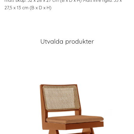
mått skåp: 32 x 28 x 27 cm (B x D x H) Mått inre hylla: 35 x
27,5 x 13 cm (B x D x H)
Utvalda produkter