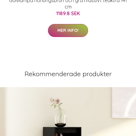
Golvlampa honungsbrun och grå massivt teakträ 141
cm
1189.8 SEK
MER INFO!
Rekommenderade produkter