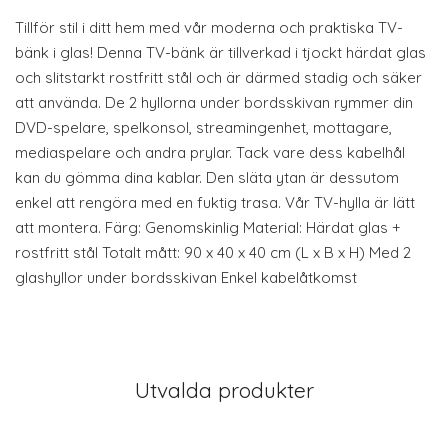
Tillför stil i ditt hem med vår moderna och praktiska TV-
bänk i glas! Denna TV-bänk är tillverkad i tjockt härdat glas
och slitstarkt rostfritt stål och är därmed stadig och säker
att använda. De 2 hyllorna under bordsskivan rymmer din
DVD-spelare, spelkonsol, streamingenhet, mottagare,
mediaspelare och andra prylar. Tack vare dess kabelhål
kan du gömma dina kablar. Den släta ytan är dessutom
enkel att rengöra med en fuktig trasa. Vår TV-hylla är lätt
att montera. Färg: Genomskinlig Material: Härdat glas +
rostfritt stål Totalt mått: 90 x 40 x 40 cm (L x B x H) Med 2
glashyllor under bordsskivan Enkel kabelåtkomst
Utvalda produkter