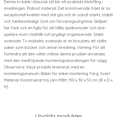
Denna tv-bänk i klassisk stil blir ett praktiskt blickfång i
inredningen. Robust material: Det konstruerade träet är av
exceptionell kvalitet med slät yta och är också starkt, stabilt
och fuktbeständigt. Gott om förvaringsutrymme: Skåpet
har fack och en hylla för att hålla spelkonsoler och dvd-
spelare inom räckhåll och prydligt organiserade. Stabil
ovansida: Tv-möbelns ovansida är en bra plats att ställa
saker som böcker och annan inredning. Varning: För att
förhindra att den välter måste denna produkt användas
med den medföljande monteringsanordningen för vägg
Observera: Varje produkt levereras med en
monteringsmanual i lådan för enkel montering. Färg: Svart
Material: Konstruerat trä, järn Mått: 150 x 30 x 50 cm (B x D x
H)
Utvalda produkter