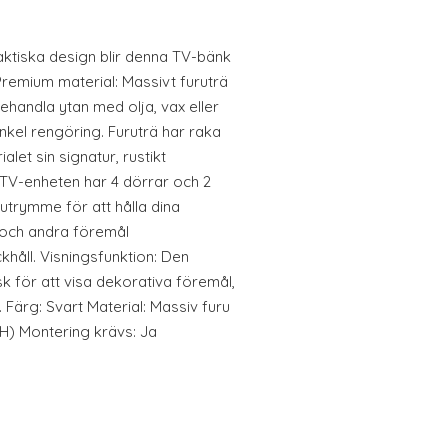
aktiska design blir denna TV-bänk
. Premium material: Massivt furuträ
Behandla ytan med olja, vax eller
nkel rengöring. Furuträ har raka
alet sin signatur, rustikt
 TV-enheten har 4 dörrar och 2
trymme för att hålla dina
 och andra föremål
håll. Visningsfunktion: Den
k för att visa dekorativa föremål,
 Färg: Svart Material: Massiv furu
x H) Montering krävs: Ja