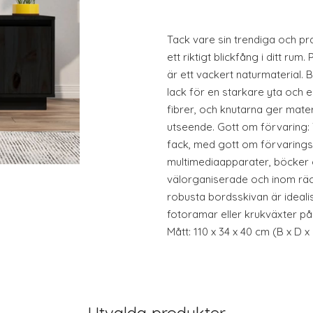
Tack vare sin trendiga och pr
ett riktigt blickfång i ditt rum
är ett vackert naturmaterial. 
lack för en starkare yta och e
fibrer, och knutarna ger materi
utseende. Gott om förvaring:
fack, med gott om förvaringsu
multimediaapparater, böcker
välorganiserade och inom räck
robusta bordsskivan är idealis
fotoramar eller krukväxter på.
Mått: 110 x 34 x 40 cm (B x D 