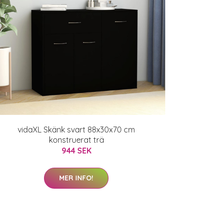
vidaXL Skänk svart 88x30x70 cm
konstruerat trä
944 SEK
MER INFO!