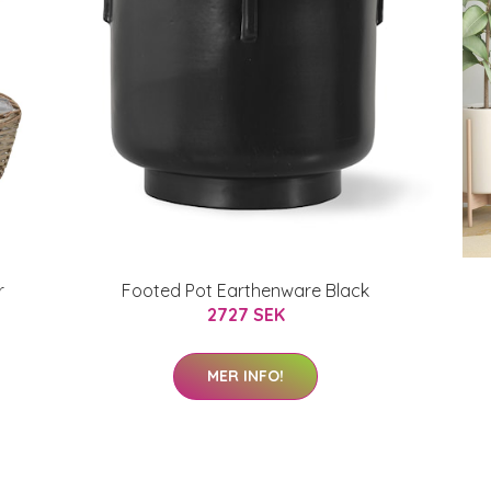
r
Footed Pot Earthenware Black
2727 SEK
MER INFO!