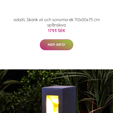
vidaXL Skänk vit och sonoma-ek 110x30x75 cm
spånskiva
1793 SEK
MER INFO!