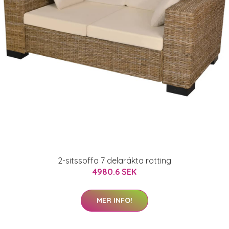
2-sitssoffa 7 delaräkta rotting
4980.6 SEK
MER INFO!