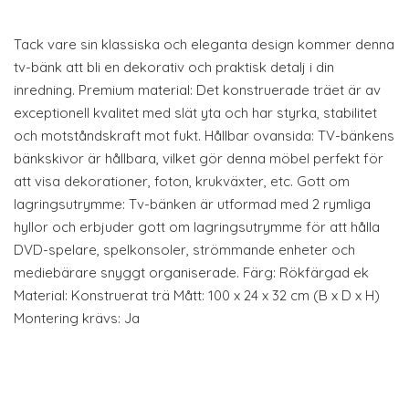
Tack vare sin klassiska och eleganta design kommer denna
tv-bänk att bli en dekorativ och praktisk detalj i din
inredning. Premium material: Det konstruerade träet är av
exceptionell kvalitet med slät yta och har styrka, stabilitet
och motståndskraft mot fukt. Hållbar ovansida: TV-bänkens
bänkskivor är hållbara, vilket gör denna möbel perfekt för
att visa dekorationer, foton, krukväxter, etc. Gott om
lagringsutrymme: Tv-bänken är utformad med 2 rymliga
hyllor och erbjuder gott om lagringsutrymme för att hålla
DVD-spelare, spelkonsoler, strömmande enheter och
mediebärare snyggt organiserade. Färg: Rökfärgad ek
Material: Konstruerat trä Mått: 100 x 24 x 32 cm (B x D x H)
Montering krävs: Ja