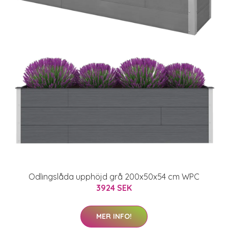
Odlingslåda upphöjd grå 200x50x54 cm WPC
3924 SEK
MER INFO!