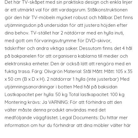
Det här TV-skåpet med sin praktiska design och enkla linjer
är ett utmärkt val för ditt vardagsrum. Stålkonstruktionen
gör den här TV-möbeln mycket robust och hållbar. Det finns
utjämningsdon på undersidan för att justera höjden efter
dina behov. TV-stället har 2 nätdörrar med en hylla inuti,
med gott om förvaringsutrymme för DVD-skivor,
tidskrifter och andra viktiga saker. Dessutom finns det 4 hål
på bakpanelen för att organisera kablarna till medier och
elektroniska enheter. Den är också lätt att rengöra med en
fuktig trasa. Färg: Olivgrön Material: Stål Mått: Mått: 105 x 35
x 50 cm (B x D x H). 2 nätdörrar 1 hylla (inte justerbar) Med
utjämningsanordningar i botten Med hål på baksidan
Lastkapacitet per hylla: 50 kg Total lastkapacitet: 100 kg
Montering krävs: Ja VARNING: För att förhindra att den
välter måste denna produkt användas med det
medföljande väggfästet. Legal Documents: Du hittar mer
information om hur du förhindrar att dina möbler välter här