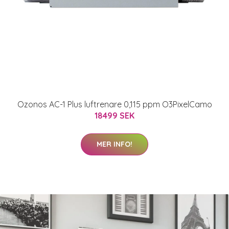
Ozonos AC-1 Plus luftrenare 0,115 ppm O3PixelCamo
18499 SEK
MER INFO!