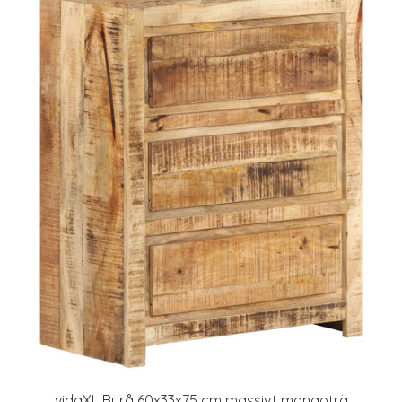
vidaXL Byrå 60x33x75 cm massivt mangoträ