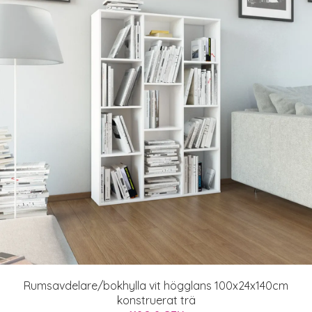
Rumsavdelare/bokhylla vit högglans 100x24x140cm
konstruerat trä