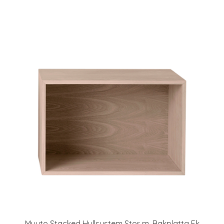
Muuto Stacked Hyllsystem Stor m. Bakplatta Ek