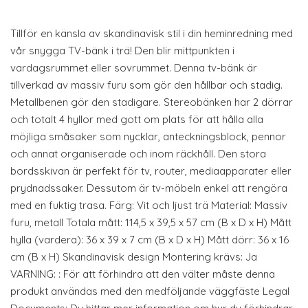
Tillför en känsla av skandinavisk stil i din heminredning med
vår snygga TV-bänk i trä! Den blir mittpunkten i
vardagsrummet eller sovrummet. Denna tv-bänk är
tillverkad av massiv furu som gör den hållbar och stadig.
Metallbenen gör den stadigare. Stereobänken har 2 dörrar
och totalt 4 hyllor med gott om plats för att hålla alla
möjliga småsaker som nycklar, anteckningsblock, pennor
och annat organiserade och inom räckhåll. Den stora
bordsskivan är perfekt för tv, router, mediaapparater eller
prydnadssaker. Dessutom är tv-möbeln enkel att rengöra
med en fuktig trasa. Färg: Vit och ljust trä Material: Massiv
furu, metall Totala mått: 114,5 x 39,5 x 57 cm (B x D x H) Mått
hylla (vardera): 36 x 39 x 7 cm (B x D x H) Mått dörr: 36 x 16
cm (B x H) Skandinavisk design Montering krävs: Ja
VARNING: : För att förhindra att den välter måste denna
produkt användas med den medföljande väggfäste Legal