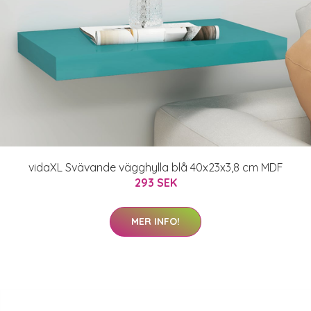
vidaXL Svävande vägghylla blå 40x23x3,8 cm MDF
293 SEK
MER INFO!