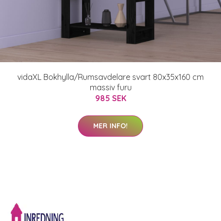
vidaXL Bokhylla/Rumsavdelare svart 80x35x160 cm
massiv furu
985 SEK
MER INFO!