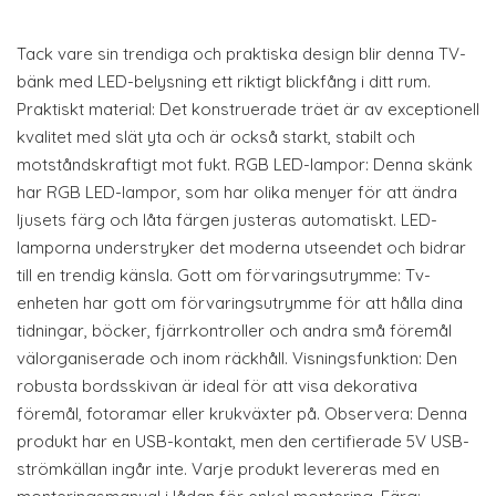
Tack vare sin trendiga och praktiska design blir denna TV-
bänk med LED-belysning ett riktigt blickfång i ditt rum.
Praktiskt material: Det konstruerade träet är av exceptionell
kvalitet med slät yta och är också starkt, stabilt och
motståndskraftigt mot fukt. RGB LED-lampor: Denna skänk
har RGB LED-lampor, som har olika menyer för att ändra
ljusets färg och låta färgen justeras automatiskt. LED-
lamporna understryker det moderna utseendet och bidrar
till en trendig känsla. Gott om förvaringsutrymme: Tv-
enheten har gott om förvaringsutrymme för att hålla dina
tidningar, böcker, fjärrkontroller och andra små föremål
välorganiserade och inom räckhåll. Visningsfunktion: Den
robusta bordsskivan är ideal för att visa dekorativa
föremål, fotoramar eller krukväxter på. Observera: Denna
produkt har en USB-kontakt, men den certifierade 5V USB-
strömkällan ingår inte. Varje produkt levereras med en