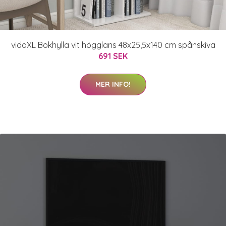
vidaXL Bokhylla vit högglans 48x25,5x140 cm spånskiva
691 SEK
MER INFO!