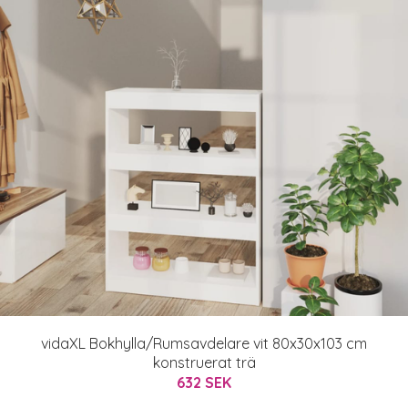
vidaXL Bokhylla/Rumsavdelare vit 80x30x103 cm
konstruerat trä
632 SEK