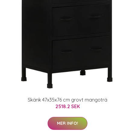
Skänk 47x35x76 cm grovt mangoträ
2518.2 SEK
MER INFO!