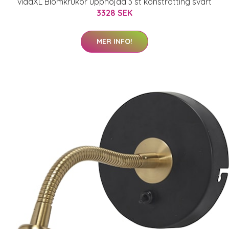
vidaXL Blomkrukor upphöjda 3 st konstrotting svart
3328 SEK
MER INFO!