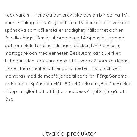
Tack vare sin trendiga och praktiska design blir denna TV-
bänk ett riktigt blickfång i ditt rum. TV-bänken är tillverkad i
spånskiva som säkerställer stadighet, hållbarhet och en
lång livslängd. Den är utformad med 4 öppna hyllor med
gott om plats för dina tidningar, böcker, DVD-spelare,
mottagare och medieenheter. Dessutom kan du enkelt
flytta runt den tack vare dess 4 hjul varav 2 som kan låsas.
TV-bänken är enkel att rengöra med en fuktig duk och
monteras med de medföljande tillbehören. Färg: Sonoma-
ek Material: Spånskiva Mått: 80 x 40 x 40 cm (B x D x H) Med
4 öppna hyllor Lätt att flytta med dess 4 hjul 2 hjul går att
låsa
Utvalda produkter