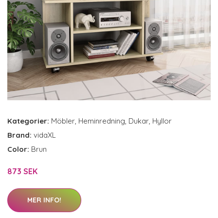
Kategorier:
Möbler
,
Heminredning
,
Dukar
,
Hyllor
Brand:
vidaXL
Color:
Brun
873 SEK
MER INFO!