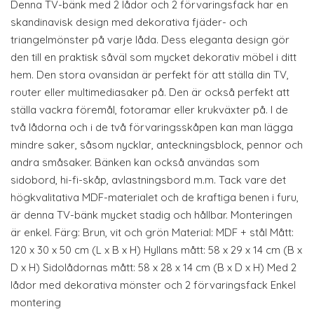
Denna TV-bänk med 2 lådor och 2 förvaringsfack har en
skandinavisk design med dekorativa fjäder- och
triangelmönster på varje låda. Dess eleganta design gör
den till en praktisk såväl som mycket dekorativ möbel i ditt
hem. Den stora ovansidan är perfekt för att ställa din TV,
router eller multimediasaker på. Den är också perfekt att
ställa vackra föremål, fotoramar eller krukväxter på. I de
två lådorna och i de två förvaringsskåpen kan man lägga
mindre saker, såsom nycklar, anteckningsblock, pennor och
andra småsaker. Bänken kan också användas som
sidobord, hi-fi-skåp, avlastningsbord m.m. Tack vare det
högkvalitativa MDF-materialet och de kraftiga benen i furu,
är denna TV-bänk mycket stadig och hållbar. Monteringen
är enkel. Färg: Brun, vit och grön Material: MDF + stål Mått:
120 x 30 x 50 cm (L x B x H) Hyllans mått: 58 x 29 x 14 cm (B x
D x H) Sidolådornas mått: 58 x 28 x 14 cm (B x D x H) Med 2
lådor med dekorativa mönster och 2 förvaringsfack Enkel
montering