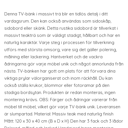
Denna TV-bänk i massivt trä blir en tidlös detalj i ditt
vardagsrum. Den kan också användas som sidoskåp,
sidobord eller skänk. Detta rustika sidobord är tillverkat i
massivt teakträ som är väldigt stadigt, hållbart och har en
naturlig karaktär. Varje steg i processen för tillverkning
utförs med största omsorg, vare sig det gäller polering,
målning eller lackering. Hantverket och de vackra
ådringarna gör varje möbel unik och något annorlunda från
nästa. TV-bänken har gott om plats för att förvara dina
viktiga prylar välorganiserat och inom räckhåll. Du kan
också ställa krukor, blommor eller fotoramar på den
stadiga bordsytan. Produkten är redan monteras, ingen
montering krävs. OBS: Färger och ådringar varierar från
möbel till möbel, vilket gör varje TV-bänk unik. Leveransen
är slumpartad. Material: Massiv teak med naturlig finish
Mått: 120 x 30 x 40 cm (B x D x H) Den har 3 fack och 3 lådor