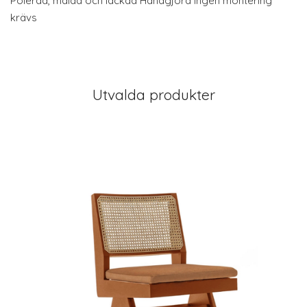
Polerad, målad och lackad Handgjord Ingen montering
krävs
Utvalda produkter