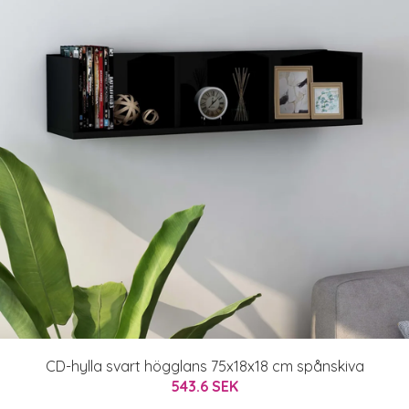
CD-hylla svart högglans 75x18x18 cm spånskiva
543.6 SEK