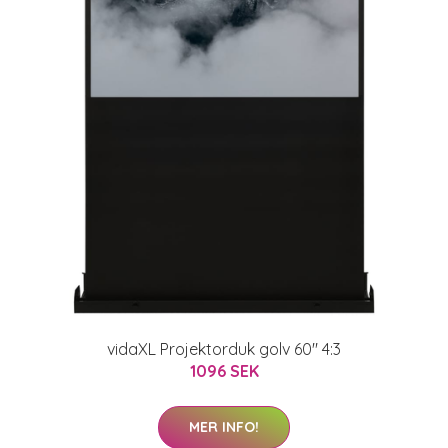
vidaXL Projektorduk golv 60" 4:3
1096 SEK
MER INFO!