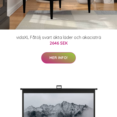
vidaXL Fåtölj svart äkta läder och akaciaträ
2646 SEK
MER INFO!