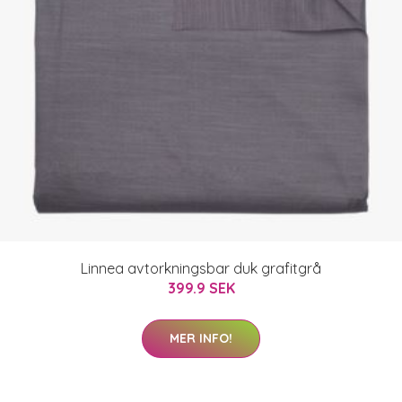
Linnea avtorkningsbar duk grafitgrå
399.9 SEK
MER INFO!