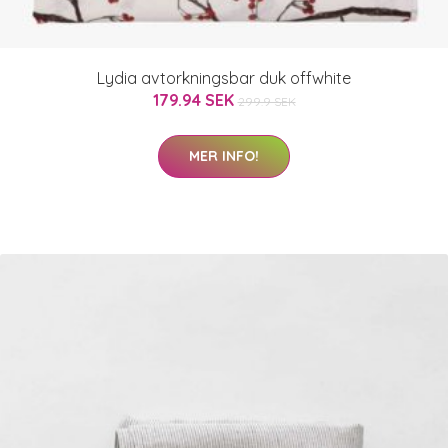
Lydia avtorkningsbar duk offwhite
179.94 SEK
299.9 SEK
MER INFO!