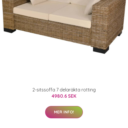
2-sitssoffa 7 delaräkta rotting
4980.6 SEK
MER INFO!