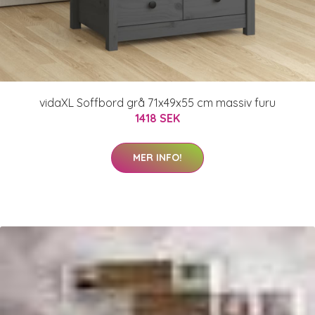
vidaXL Soffbord grå 71x49x55 cm massiv furu
1418 SEK
MER INFO!