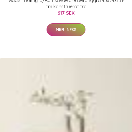
vidaXL Bokhylla/Rumsavdelare betonggrå 45x24x159
cm konstruerat trä
617 SEK
MER INFO!