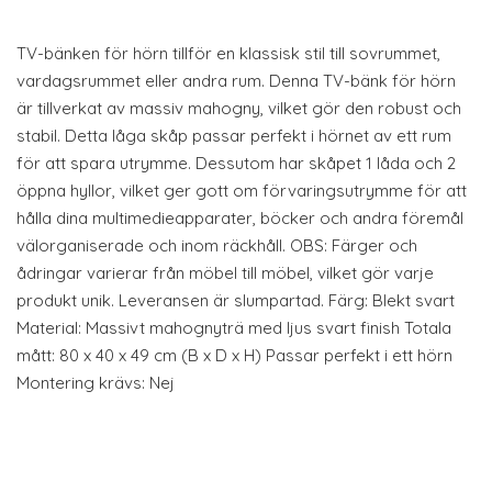
TV-bänken för hörn tillför en klassisk stil till sovrummet,
vardagsrummet eller andra rum. Denna TV-bänk för hörn
är tillverkat av massiv mahogny, vilket gör den robust och
stabil. Detta låga skåp passar perfekt i hörnet av ett rum
för att spara utrymme. Dessutom har skåpet 1 låda och 2
öppna hyllor, vilket ger gott om förvaringsutrymme för att
hålla dina multimedieapparater, böcker och andra föremål
välorganiserade och inom räckhåll. OBS: Färger och
ådringar varierar från möbel till möbel, vilket gör varje
produkt unik. Leveransen är slumpartad. Färg: Blekt svart
Material: Massivt mahognyträ med ljus svart finish Totala
mått: 80 x 40 x 49 cm (B x D x H) Passar perfekt i ett hörn
Montering krävs: Nej