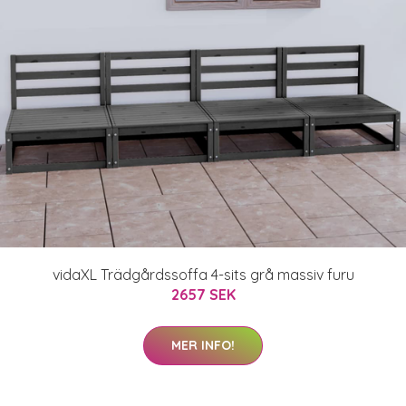
vidaXL Trädgårdssoffa 4-sits grå massiv furu
2657 SEK
MER INFO!