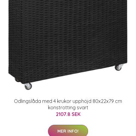
Odlingslåda med 4 krukor upphöjd 80x22x79 cm
konstrotting svart
2107.8 SEK
MER INFO!