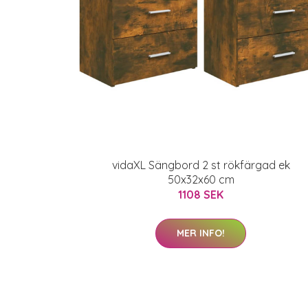
vidaXL Sängbord 2 st rökfärgad ek
50x32x60 cm
1108 SEK
MER INFO!