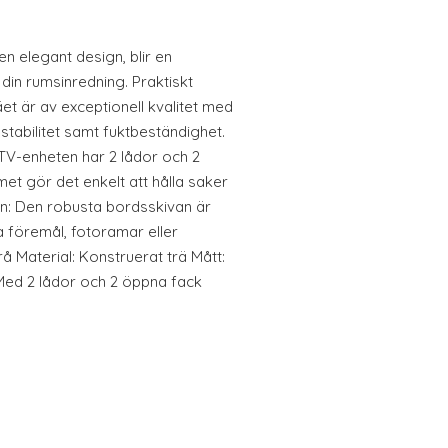
n elegant design, blir en
 din rumsinredning. Praktiskt
et är av exceptionell kvalitet med
 stabilitet samt fuktbeständighet.
V-enheten har 2 lådor och 2
t gör det enkelt att hålla saker
on: Den robusta bordsskivan är
va föremål, fotoramar eller
å Material: Konstruerat trä Mått:
 Med 2 lådor och 2 öppna fack