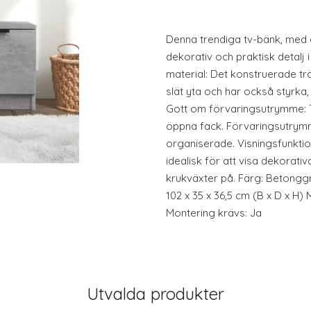
Denna trendiga tv-bänk, med e
dekorativ och praktisk detalj i
material: Det konstruerade trä
slät yta och har också styrka,
Gott om förvaringsutrymme: T
öppna fack. Förvaringsutrymme
organiserade. Visningsfunkti
idealisk för att visa dekorati
krukväxter på. Färg: Betonggr
102 x 35 x 36,5 cm (B x D x H)
Montering krävs: Ja
Utvalda produkter