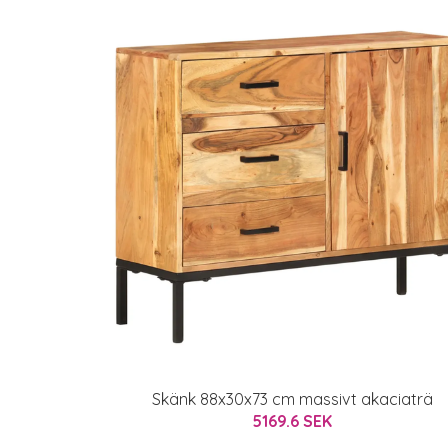
Skänk 88x30x73 cm massivt akaciaträ
5169.6 SEK