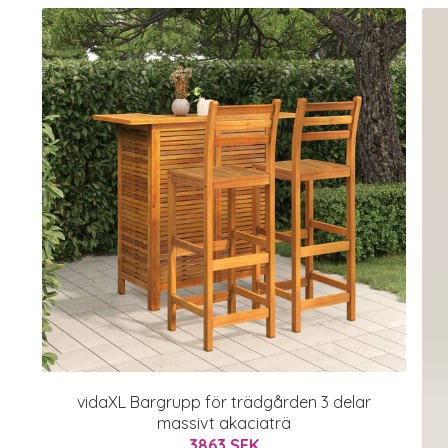
vidaXL Bargrupp för trädgården 3 delar
massivt akaciaträ
3863 SEK