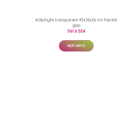
Kökshylla transparent 45x16x26 cm härda
glas
561.6 SEK
MER INFO!