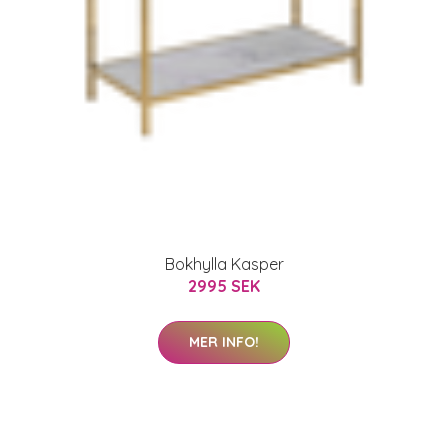
t
Bokhylla Kasper
2995 SEK
MER INFO!