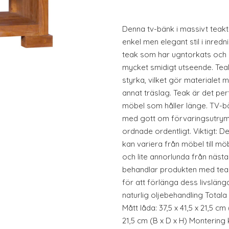
Denna tv-bänk i massivt teaktr
enkel men elegant stil i inredn
teak som har ugntorkats och s
mycket smidigt utseende. Teak
styrka, vilket gör materialet 
annat träslag. Teak är det per
möbel som håller länge. TV-bä
med gott om förvaringsutrymme
ordnade ordentligt. Viktigt: 
kan variera från möbel till möb
och lite annorlunda från näst
behandlar produkten med teako
för att förlänga dess livslängd
naturlig oljebehandling Totala 
Mått låda: 37,5 x 41,5 x 21,5 cm 
21,5 cm (B x D x H) Montering 