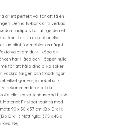
ä är ett perfekt val för att få en
ingen. Denna tv-bänk är tillverkad i
edan finslipats för att ge den ett
 är känt för sin exceptionella
mer lämpligt för möbler än något
fekta valet om du vill köpa en
nken har 1 låda och 1 öppen hylla,
 för att hålla dina olika saker
Den vackra färgen och träådringar
el, vilket gör varje möbel unik
a. Vi rekommenderar att du
lja eller en vattenbaserad finish
. Material: Finslipat teakträ med
mått: 90 x 50 x 37 cm (B x D x H)
(B x D x H) Mått hylla: 37,5 x 48 x
krävs: Nej