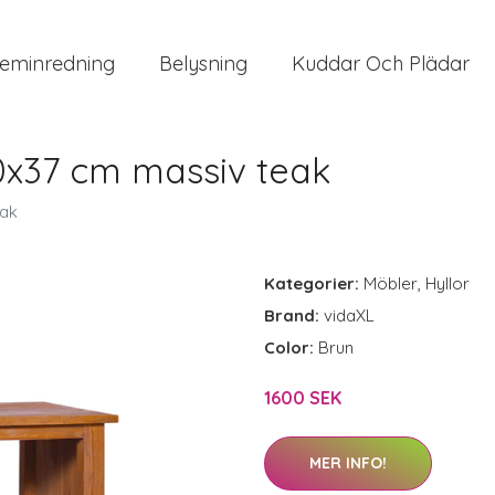
eminredning
Belysning
Kuddar Och Plädar
0x37 cm massiv teak
eak
Kategorier:
Möbler
,
Hyllor
Brand:
vidaXL
Color:
Brun
1600 SEK
MER INFO!