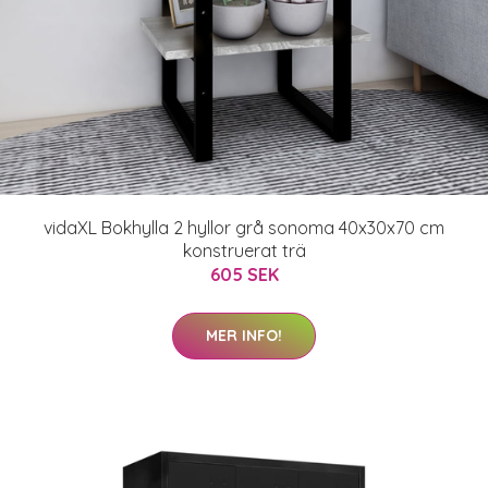
vidaXL Bokhylla 2 hyllor grå sonoma 40x30x70 cm
konstruerat trä
605 SEK
MER INFO!