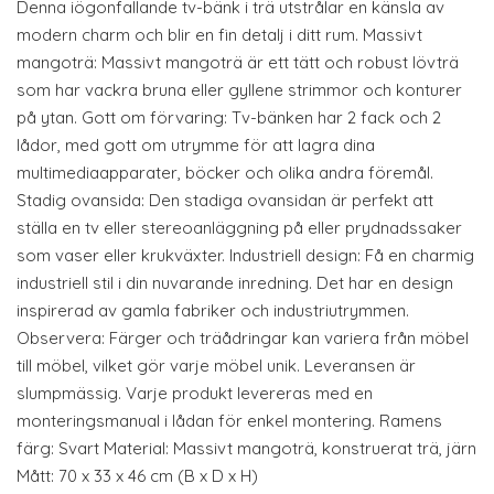
Denna iögonfallande tv-bänk i trä utstrålar en känsla av
modern charm och blir en fin detalj i ditt rum. Massivt
mangoträ: Massivt mangoträ är ett tätt och robust lövträ
som har vackra bruna eller gyllene strimmor och konturer
på ytan. Gott om förvaring: Tv-bänken har 2 fack och 2
lådor, med gott om utrymme för att lagra dina
multimediaapparater, böcker och olika andra föremål.
Stadig ovansida: Den stadiga ovansidan är perfekt att
ställa en tv eller stereoanläggning på eller prydnadssaker
som vaser eller krukväxter. Industriell design: Få en charmig
industriell stil i din nuvarande inredning. Det har en design
inspirerad av gamla fabriker och industriutrymmen.
Observera: Färger och träådringar kan variera från möbel
till möbel, vilket gör varje möbel unik. Leveransen är
slumpmässig. Varje produkt levereras med en
monteringsmanual i lådan för enkel montering. Ramens
färg: Svart Material: Massivt mangoträ, konstruerat trä, järn
Mått: 70 x 33 x 46 cm (B x D x H)