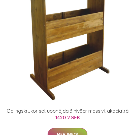
Odlingskrukor set upphöjda 3 nivåer massivt akaciaträ
1420.2 SEK
MER INFO!