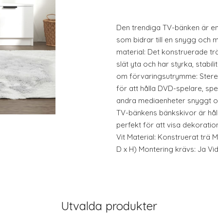
Den trendiga TV-bänken är en 
som bidrar till en snygg och m
material: Det konstruerade trä
slät yta och har styrka, stabil
om förvaringsutrymme: Stereo
för att hålla DVD-spelare, sp
andra mediaenheter snyggt or
TV-bänkens bänkskivor är hål
perfekt för att visa dekoration
Vit Material: Konstruerat trä M
D x H) Montering krävs: Ja Vid
Utvalda produkter