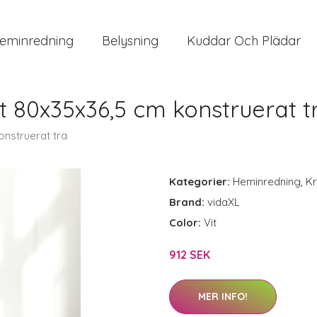
eminredning
Belysning
Kuddar Och Plädar
it 80x35x36,5 cm konstruerat t
onstruerat trä
Kategorier:
Heminredning
,
Kr
Brand:
vidaXL
Color:
Vit
912 SEK
MER INFO!