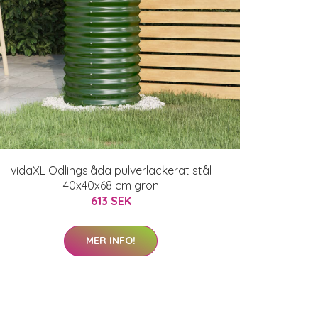
vidaXL Odlingslåda pulverlackerat stål
40x40x68 cm grön
613 SEK
MER INFO!