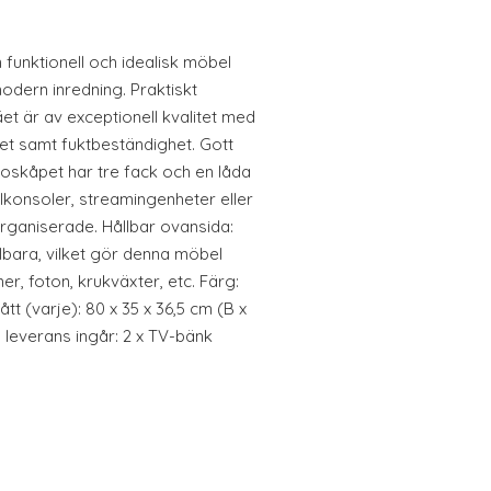
funktionell och idealisk möbel
odern inredning. Praktiskt
et är av exceptionell kvalitet med
itet samt fuktbeständighet. Gott
skåpet har tre fack och en låda
elkonsoler, streamingenheter eller
ganiserade. Hållbar ovansida:
lbara, vilket gör denna möbel
er, foton, krukväxter, etc. Färg:
ått (varje): 80 x 35 x 36,5 cm (B x
 leverans ingår: 2 x TV-bänk