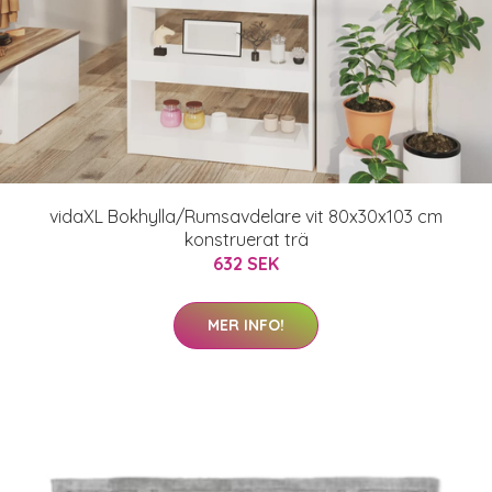
vidaXL Bokhylla/Rumsavdelare vit 80x30x103 cm
konstruerat trä
632 SEK
MER INFO!