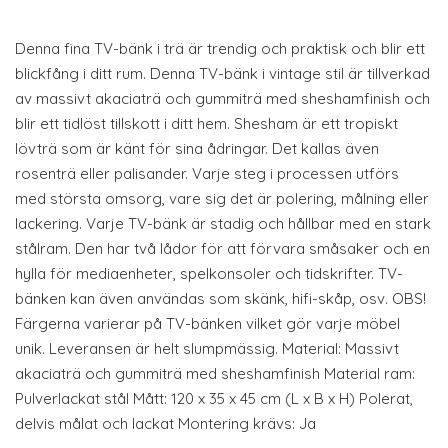
Denna fina TV-bänk i trä är trendig och praktisk och blir ett
blickfång i ditt rum. Denna TV-bänk i vintage stil är tillverkad
av massivt akaciaträ och gummiträ med sheshamfinish och
blir ett tidlöst tillskott i ditt hem. Shesham är ett tropiskt
lövträ som är känt för sina ådringar. Det kallas även
rosenträ eller palisander. Varje steg i processen utförs
med största omsorg, vare sig det är polering, målning eller
lackering. Varje TV-bänk är stadig och hållbar med en stark
stålram. Den har två lådor för att förvara småsaker och en
hylla för mediaenheter, spelkonsoler och tidskrifter. TV-
bänken kan även användas som skänk, hifi-skåp, osv. OBS!
Färgerna varierar på TV-bänken vilket gör varje möbel
unik. Leveransen är helt slumpmässig. Material: Massivt
akaciaträ och gummiträ med sheshamfinish Material ram:
Pulverlackat stål Mått: 120 x 35 x 45 cm (L x B x H) Polerat,
delvis målat och lackat Montering krävs: Ja