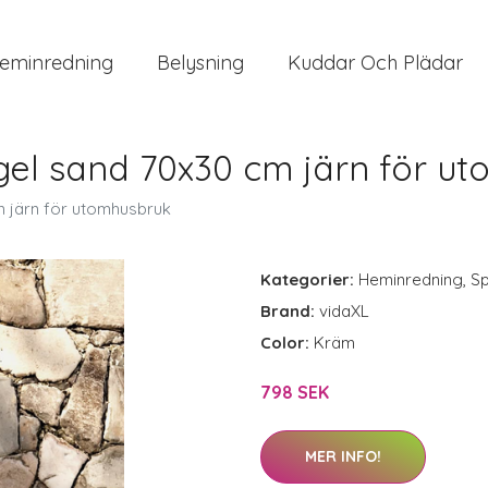
eminredning
Belysning
Kuddar Och Plädar
el sand 70x30 cm järn för u
 järn för utomhusbruk
Kategorier:
Heminredning
,
Sp
Brand:
vidaXL
Color:
Kräm
798 SEK
MER INFO!