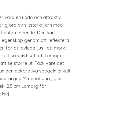
vara en udda och attraktiv
är gjord av slitstarkt järn med
 ett antik utseende. Den kan
n egenskap genom att reflektera
n för att avleda ljus i ett mörkt
 ett kreativt sätt att förhöja
tt se större ut. Tack vare det
an den dekorativa spegeln enkelt
ndfärgad Material: Järn, glas
lek: 2,5 cm Lämplig för
: Nej