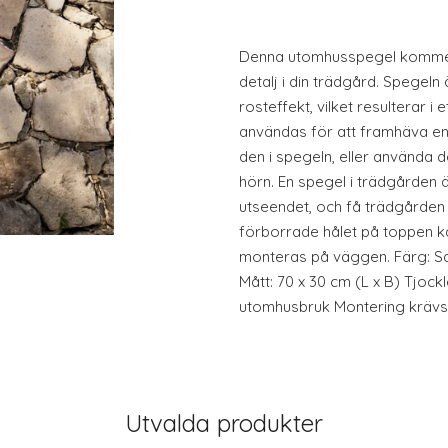
Denna utomhusspegel kommer 
detalj i din trädgård. Spegeln 
rosteffekt, vilket resulterar i
användas för att framhäva e
den i spegeln, eller använda de
hörn. En spegel i trädgården är
utseendet, och få trädgården a
förborrade hålet på toppen k
monteras på väggen. Färg: Sa
Mått: 70 x 30 cm (L x B) Tjock
utomhusbruk Montering krävs
Utvalda produkter