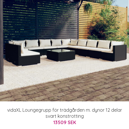
vidaXL Loungegrupp för trädgården m. dynor 12 delar
svart konstrotting
13509 SEK