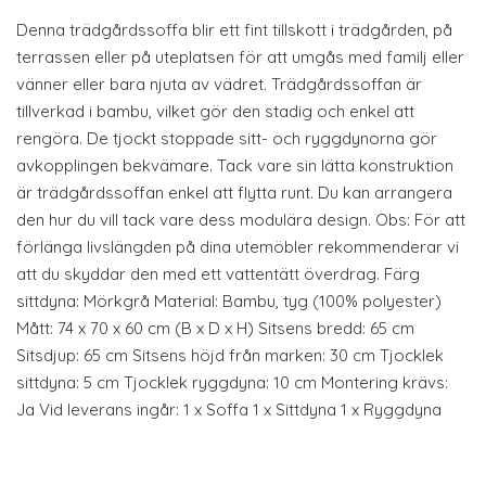
Denna trädgårdssoffa blir ett fint tillskott i trädgården, på
terrassen eller på uteplatsen för att umgås med familj eller
vänner eller bara njuta av vädret. Trädgårdssoffan är
tillverkad i bambu, vilket gör den stadig och enkel att
rengöra. De tjockt stoppade sitt- och ryggdynorna gör
avkopplingen bekvämare. Tack vare sin lätta konstruktion
är trädgårdssoffan enkel att flytta runt. Du kan arrangera
den hur du vill tack vare dess modulära design. Obs: För att
förlänga livslängden på dina utemöbler rekommenderar vi
att du skyddar den med ett vattentätt överdrag. Färg
sittdyna: Mörkgrå Material: Bambu, tyg (100% polyester)
Mått: 74 x 70 x 60 cm (B x D x H) Sitsens bredd: 65 cm
Sitsdjup: 65 cm Sitsens höjd från marken: 30 cm Tjocklek
sittdyna: 5 cm Tjocklek ryggdyna: 10 cm Montering krävs:
Ja Vid leverans ingår: 1 x Soffa 1 x Sittdyna 1 x Ryggdyna