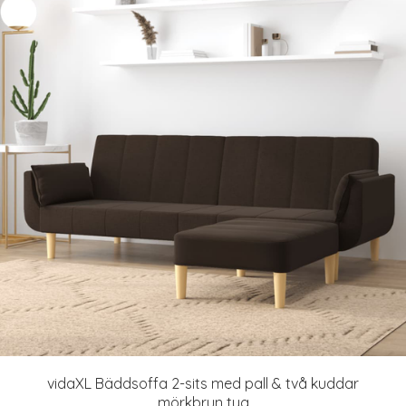
vidaXL Bäddsoffa 2-sits med pall & två kuddar
mörkbrun tyg