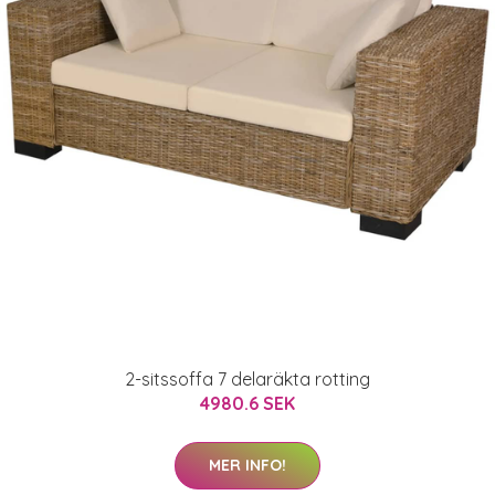
2-sitssoffa 7 delaräkta rotting
4980.6 SEK
MER INFO!