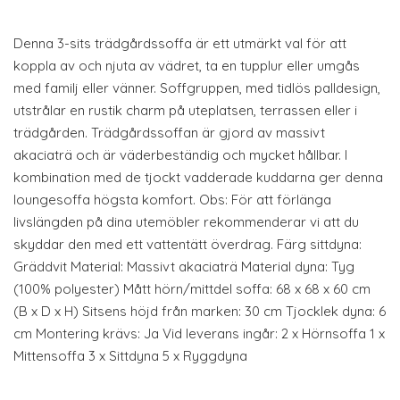
Denna 3-sits trädgårdssoffa är ett utmärkt val för att
koppla av och njuta av vädret, ta en tupplur eller umgås
med familj eller vänner. Soffgruppen, med tidlös palldesign,
utstrålar en rustik charm på uteplatsen, terrassen eller i
trädgården. Trädgårdssoffan är gjord av massivt
akaciaträ och är väderbeständig och mycket hållbar. I
kombination med de tjockt vadderade kuddarna ger denna
loungesoffa högsta komfort. Obs: För att förlänga
livslängden på dina utemöbler rekommenderar vi att du
skyddar den med ett vattentätt överdrag. Färg sittdyna:
Gräddvit Material: Massivt akaciaträ Material dyna: Tyg
(100% polyester) Mått hörn/mittdel soffa: 68 x 68 x 60 cm
(B x D x H) Sitsens höjd från marken: 30 cm Tjocklek dyna: 6
cm Montering krävs: Ja Vid leverans ingår: 2 x Hörnsoffa 1 x
Mittensoffa 3 x Sittdyna 5 x Ryggdyna