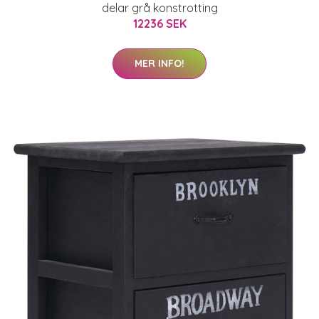
delar grå konstrotting
12236 SEK
MER INFO!