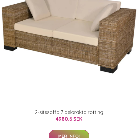
2-sitssoffa 7 delaräkta rotting
4980.6 SEK
MER INFO!