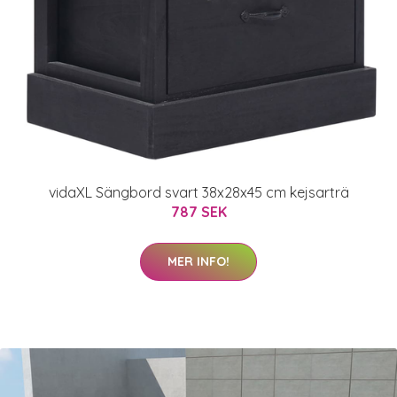
vidaXL Sängbord svart 38x28x45 cm kejsarträ
787 SEK
MER INFO!