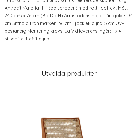
luftcirkulation för att undvika fuktrelaterade skador. Färg:
Antracit Material: PP (polypropen) med rottingeffekt Mått:
240 x 65 x 76 cm (B x D x H) Armstödens höjd från golvet: 61
cm Sitthöjd från marken: 36 cm Tjocklek dyna: 5 cm UV-
beständig Montering krävs: Ja Vid leverans ingår: 1 x 4-
sitssoffa 4 x Sittdyna
Utvalda produkter