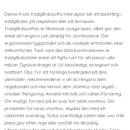
Denna 4-sits trädgårdssoffa med dynor blir ett blickfång i
trädgården, på uteplatsen eller på terrassen.
Trädgårdssoffan är tillverkad i polypropen, vilket gör den
enkel att rengöra och lämplig för utomhusbruk. Det
ergonomiska ryggstödet och de rundade armstöden ökar
sittkomforten. Tack vare den lätta konstruktionen är
trädgårdsstolen enkel att flytta runt för att passa i alla
miljöer. Dynöverdraget är UV-beständigt, avtagbart och
tvättbart. Obs: För att förlänga livslängden på dina
utemöbler, rekommenderar vi att du rengöra dem
regelbundet och inte lämnar dem utomhus utan skydd i
onödan. Rengöring: Använd milt tvål och vatten Förvaring:
Om möjligt, förvara på en sval, torr plats inomhus. Om
produkten förvaras utomhus, skydda den med ett
vattentätt överdrag. Torka överflödigt vatten eller snö från
plana ytor efter regn eller snöfall. Ha tillräcklig