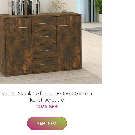
vidaXL Skänk rökfärgad ek 88x30x65 cm
konstruerat trä
1075 SEK
MER INFO!