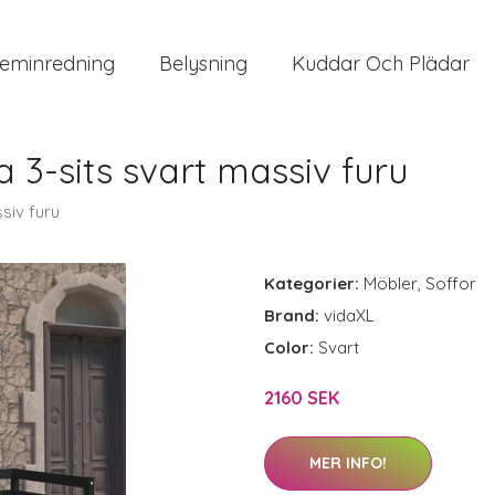
eminredning
Belysning
Kuddar Och Plädar
 3-sits svart massiv furu
siv furu
Kategorier:
Möbler
,
Soffor
Brand:
vidaXL
Color:
Svart
2160 SEK
MER INFO!