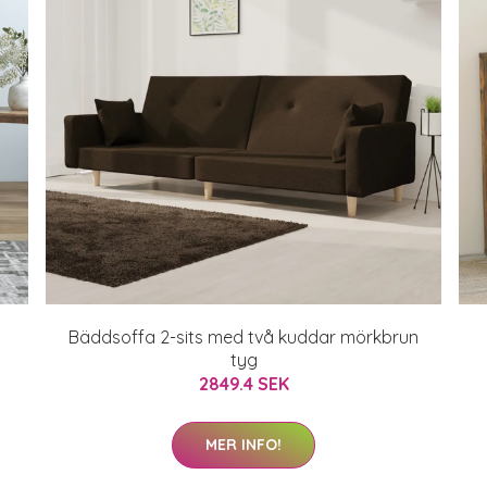
Bäddsoffa 2-sits med två kuddar mörkbrun
tyg
2849.4 SEK
MER INFO!