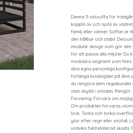
Denna 3-sitssoffa för trädgård
koppla av och njuta av vädret
familj eller vänner. Soffan är t
den hållbar och stabil. Dessut
modulär design som gör den fle
för att passa alla miljöer. D
modulära segment som finns i
dina egna personliga konfigur
förlänga livslängden på dina
du rengöra dem regelbundet 
utan skydd i onödan. Rengör: 
Förvaring: Förvara om möjligt 
Om produkten förvaras utomh
lock. Torka och torka överflöd
ytor efter regn eller snöfall. Låt
undvika fuktrelaterad skada. F