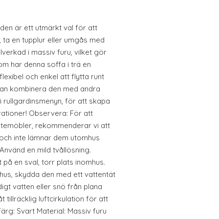
en är ett utmärkt val för att
, ta en tupplur eller umgås med
illverkad i massiv furu, vilket gör
om har denna soffa i trä en
xibel och enkel att flytta runt
u kan kombinera den med andra
 rullgardinsmenyn, för att skapa
ationer! Observera: För att
 utemöbler, rekommenderar vi att
och inte lämnar dem utomhus
Använd en mild tvållösning.
på en sval, torr plats inomhus.
us, skydda den med ett vattentät
igt vatten eller snö från plana
 tillräcklig luftcirkulation för att
ärg: Svart Material: Massiv furu