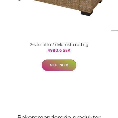
2-sitssoffa 7 delaräkta rotting
4980.6 SEK
MER INFO!
Rekommenderade produkter