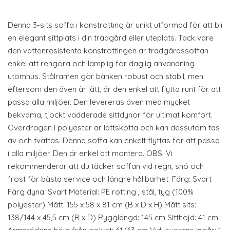
Denna 3-sits soffa i konstrotting är unikt utformad för att bli
en elegant sittplats i din trädgård eller uteplats. Tack vare
den vattenresistenta konstrottingen är trädgårdssoffan
enkel att rengöra och lämplig för daglig användning
utomhus. Stålramen gör bänken robust och stabil, men
eftersom den även är lätt, är den enkel att flytta runt för att
passa alla miljöer. Den levereras även med mycket
bekväma, tjockt vadderade sittdynor för ultimat komfort.
Överdragen i polyester är lättskötta och kan dessutom tas
av och tvättas. Denna soffa kan enkelt flyttas för att passa
i alla miljöer. Den är enkel att montera. OBS: Vi
rekommenderar att du täcker soffan vid regn, snö och
frost för bästa service och längre hållbarhet. Färg: Svart
Färg dyna: Svart Material: PE rotting , stål, tyg (100%
polyester) Mått: 155 x 58 x 81 cm (B x D x H) Mått sits:
138/144 x 45,5 cm (B x D) Rygglängd: 145 cm Sitthöjd: 41 cm