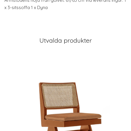
Armstödens höjd från golvet: 61/63 cm Vid leverans ingår: 1
x 3-sitssoffa 1 x Dyna
Utvalda produkter