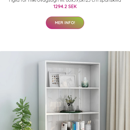
Hylla för mikrovågsugn vit 60x39,6x123 cm spånskiva
1294.2 SEK
MER INFO!