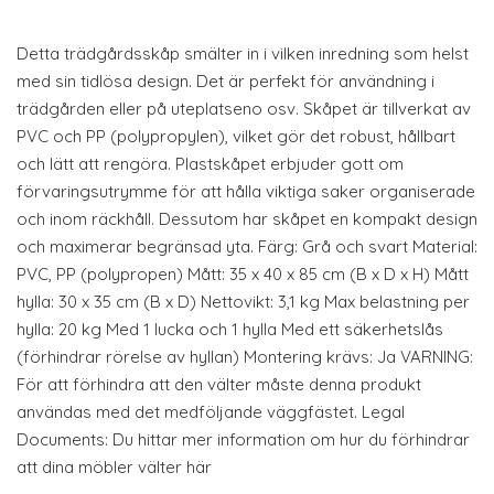
Detta trädgårdsskåp smälter in i vilken inredning som helst
med sin tidlösa design. Det är perfekt för användning i
trädgården eller på uteplatseno osv. Skåpet är tillverkat av
PVC och PP (polypropylen), vilket gör det robust, hållbart
och lätt att rengöra. Plastskåpet erbjuder gott om
förvaringsutrymme för att hålla viktiga saker organiserade
och inom räckhåll. Dessutom har skåpet en kompakt design
och maximerar begränsad yta. Färg: Grå och svart Material:
PVC, PP (polypropen) Mått: 35 x 40 x 85 cm (B x D x H) Mått
hylla: 30 x 35 cm (B x D) Nettovikt: 3,1 kg Max belastning per
hylla: 20 kg Med 1 lucka och 1 hylla Med ett säkerhetslås
(förhindrar rörelse av hyllan) Montering krävs: Ja VARNING:
För att förhindra att den välter måste denna produkt
användas med det medföljande väggfästet. Legal
Documents: Du hittar mer information om hur du förhindrar
att dina möbler välter här