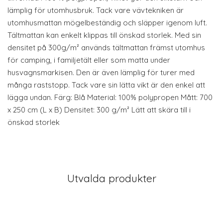
lämplig för utomhusbruk. Tack vare vävtekniken är
utomhusmattan mögelbeständig och släpper igenom luft.
Tältmattan kan enkelt klippas till önskad storlek. Med sin
densitet på 300g/m² används tältmattan främst utomhus
för camping, i familjetält eller som matta under
husvagnsmarkisen. Den är även lämplig för turer med
många raststopp. Tack vare sin lätta vikt är den enkel att
lägga undan. Färg: Blå Material: 100% polypropen Mått: 700
x 250 cm (L x B) Densitet: 300 g/m² Lätt att skära till i
önskad storlek
Utvalda produkter