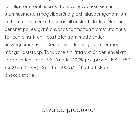
lämplig för utomhusbruk. Tack vare vävtekniken är
utomhusmattan mögelbeständig och släpper igenom luft.
Tältmattan kan enkelt klippas till önskad storlek. Med sin
densitet på 300g/m² används tältmattan främst utomhus
för camping, i familjetält eller som matta under
husvagnsmarkisen. Den är även lämplig för turer med
många raststopp. Tack vare sin lätta vikt är den enkel att
lägga undan. Färg: Blå Material: 100% polypropen Mått: 650
x 300 cm (L x B) Densitet: 300 g/m² Lätt att skära till i
önskad storlek
Utvalda produkter