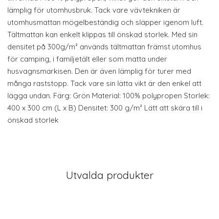
lämplig för utomhusbruk. Tack vare vävtekniken är
utomhusmattan mögelbeständig och släpper igenom luft.
Tältmattan kan enkelt klippas till önskad storlek. Med sin
densitet på 300g/m² används tältmattan främst utomhus
för camping, i familjetält eller som matta under
husvagnsmarkisen. Den är även lämplig för turer med
många raststopp. Tack vare sin lätta vikt är den enkel att
lägga undan. Färg: Grön Material: 100% polypropen Storlek:
400 x 300 cm (L x B) Densitet: 300 g/m² Lätt att skära till i
önskad storlek
Utvalda produkter